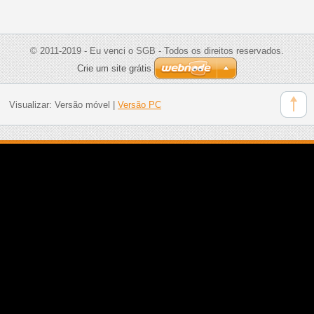
© 2011-2019 - Eu venci o SGB - Todos os direitos reservados.
Crie um site grátis
Visualizar:
Versão móvel
|
Versão PC